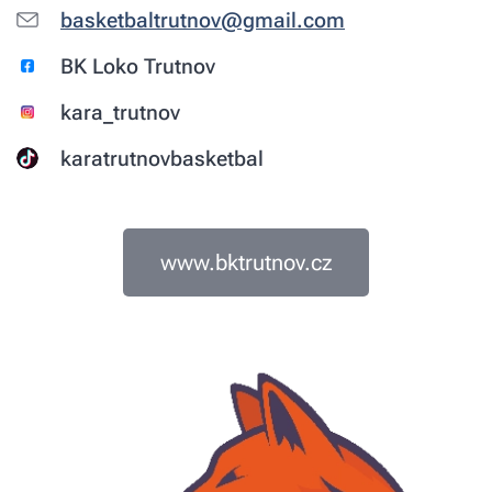
basketbaltrutnov@gmail.com
BK Loko Trutnov
kara_trutnov
karatrutnovbasketbal
www.bktrutnov.cz