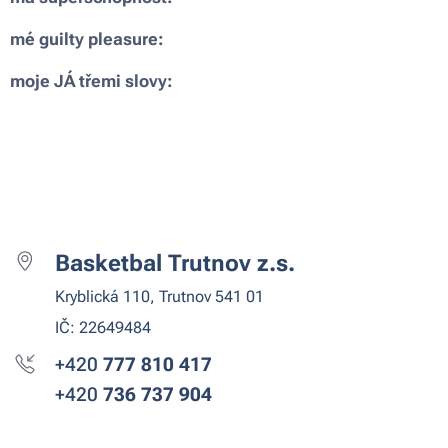
mé guilty pleasure:
moje JÁ třemi slovy:
Basketbal Trutnov z.s.
Kryblická 110, Trutnov 541 01
IČ: 22649484
+420
777 810
417
+420
736 737 904