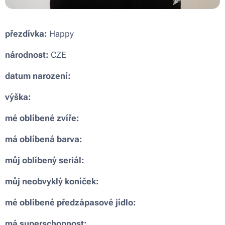
přezdívka:
Happy
národnost:
CZE
datum narození:
výška:
mé oblíbené zvíře:
má oblíbená barva:
můj oblíbený seriál:
můj neobvyklý koníček:
mé oblíbené předzápasové jídlo:
má superschopnost: