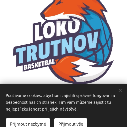
Používáme cookies, abychom zajistili správné fungování a
bezpečnost našich stránek. Tím vám můžeme zajistit tu
nejlepší zkušenost při jejich návštěvě.
Obrázky poskytl
Pexels
Přijmout nezbytné
Přijmout vše
Cookies