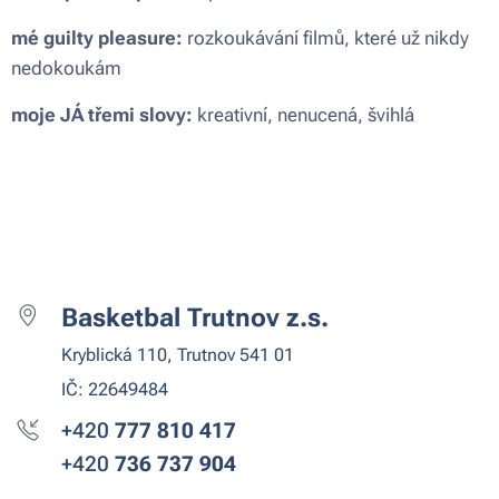
mé guilty pleasure:
rozkoukávání filmů, které už nikdy
nedokoukám
moje JÁ třemi slovy:
kreativní, nenucená, švihlá
Basketbal Trutnov z.s.
Kryblická 110, Trutnov 541 01
IČ: 22649484
+420
777 810
417
+420
736 737 904