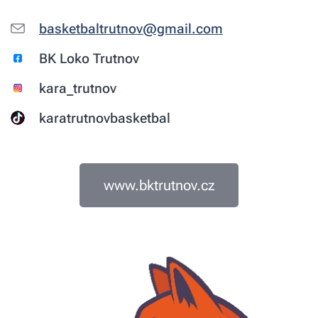
basketbaltrutnov@gmail.com
BK Loko Trutnov
kara_trutnov
karatrutnovbasketbal
www.bktrutnov.cz