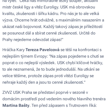
na výlet: "Čeká nás mimořádně těžký soupeř, aktuální
mistr české ligy a vítěz Euroligy. USK má obrovskou
kvalitu, zkušenosti i šířku kádru. Pro nás je to ale velká
výzva. Chceme hrát odvážně, s maximálním nasazením a
ukázat naši bojovnost. Každý takový zápas je příležitostí
se posunout dál a sbírat cenné zkušenosti. Určitě do
Prahy nejedeme odevzdat zápas!"
Hráčka Kary
Tereza Pavelcová
se těší na konfrontaci s
nejlepším týmem Evropy: "Na zápas pojedeme s chutí se
poprat o co nejlepší výsledek. USK chybí klíčové hráčky,
to ale neznamená, že to bude jednodušší. Na utkání se
velice těšíme, protože zápas proti vítězi Euroligy se
nehraje každý den a jsou to cenné zkušenosti."
ZVVZ USK Praha se představí poprvé v sezoně v
domácím prostředí pod vedením nového hlavního trenéra
Martina Bašty
. Ten před zápasem s Trutnovem říká: