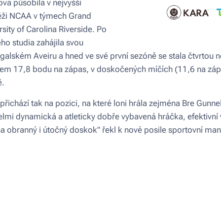
va působila v nejvyšší
těži NCAA v týmech Grand
sity of Carolina Riverside. Po
o studia zahájila svou
galském Aveiru a hned ve své první sezóně se stala čtvrtou ne
rem 17,8 bodu na zápas, v doskočených míčích (11,6 na zápa
ě.
 přichází tak na pozici, na které loni hrála zejména Bre Gunne
elmi dynamická a atleticky dobře vybavená hráčka, efektivní v
obranný i útočný doskok" řekl k nové posile sportovní mana