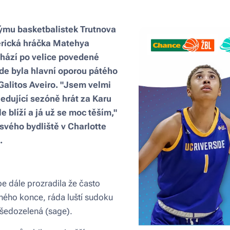
týmu basketbalistek Trutnova
erická hráčka Matehya
chází po velice povedené
de byla hlavní oporou pátého
Galitos Aveiro. "Jsem velmi
edující sezóně hrát za Karu
e blíží a já už se moc těším,"
vého bydliště v Charlotte
.
e dále prozradila že často
ného konce, ráda luští sudoku
e šedozelená (sage).