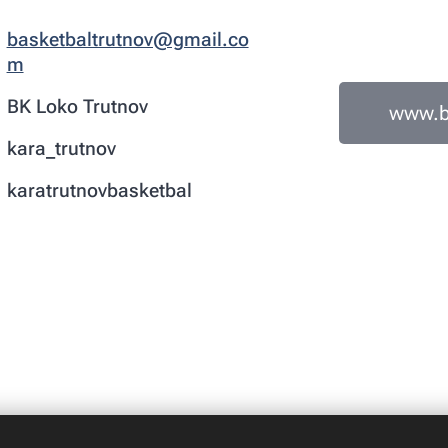
basketbaltrutnov@gmail.co
m
BK Loko Trutnov
www.bk
kara_trutnov
karatrutnovbasketbal