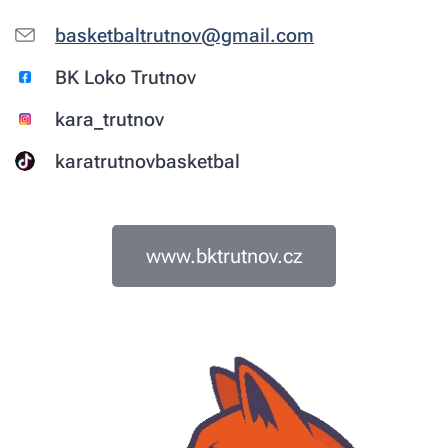
basketbaltrutnov@gmail.com
BK Loko Trutnov
kara_trutnov
karatrutnovbasketbal
www.bktrutnov.cz