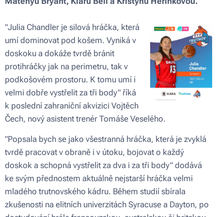
Matehyu Bryant, Kiaru Bell a Kristýnu Herinkovou.
"Julia Chandler je silová hráčka, která
umí dominovat pod košem. Vyniká v
doskoku a dokáže tvrdě bránit
protihráčky jak na perimetru, tak v
podkošovém prostoru. K tomu umí i
velmi dobře vystřelit za tři body" říká
k poslední zahraniční akvizici Vojtěch
Čech, nový asistent trenér Tomáše Veselého.
"Popsala bych se jako všestranná hráčka, která je zvyklá
tvrdě pracovat v obraně i v útoku, bojovat o každý
doskok a schopná vystřelit za dva i za tři body" dodává
ke svým přednostem aktuálně nejstarší hráčka velmi
mladého trutnovského kádru. Během studií sbírala
zkušenosti na elitních univerzitách Syracuse a Dayton, po