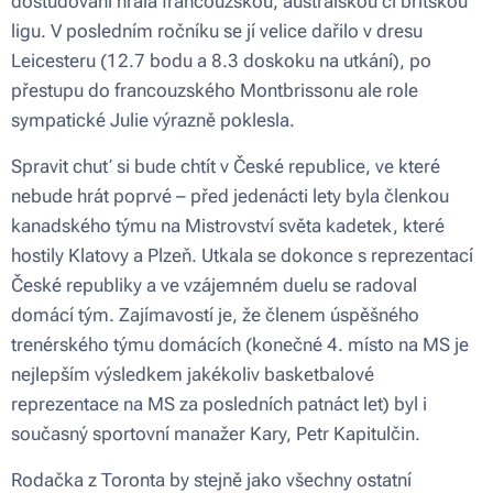
dostudování hrála francouzskou, australskou či britskou
ligu. V posledním ročníku se jí velice dařilo v dresu
Leicesteru (12.7 bodu a 8.3 doskoku na utkání), po
přestupu do francouzského Montbrissonu ale role
sympatické Julie výrazně poklesla.
Spravit chuť si bude chtít v České republice, ve které
nebude hrát poprvé – před jedenácti lety byla členkou
kanadského týmu na Mistrovství světa kadetek, které
hostily Klatovy a Plzeň. Utkala se dokonce s reprezentací
České republiky a ve vzájemném duelu se radoval
domácí tým. Zajímavostí je, že členem úspěšného
trenérského týmu domácích (konečné 4. místo na MS je
nejlepším výsledkem jakékoliv basketbalové
reprezentace na MS za posledních patnáct let) byl i
současný sportovní manažer Kary, Petr Kapitulčin.
Rodačka z Toronta by stejně jako všechny ostatní