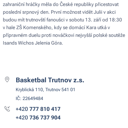
zahraniční hráčky měla do České republiky přicestovat
poslední srpnový den. První možnost vidět Julii v akci
budou mít trutnovští fanoušci v sobotu 13. září od 18:30
v hale ZŠ Komenského, kdy se domácí Kara utká v
přípravném duelu proti nováčkovi nejvyšší polské soutěže
Isands Wichos Jelenia Góra.
Basketbal Trutnov z.s.
Kryblická 110, Trutnov 541 01
IČ: 22649484
+420
777 810
417
+420
736 737 904