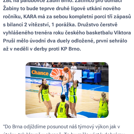
ŽBL na palubovce Žabin Brno. Zatímco pro domácí
Žabiny to bude teprve druhé ligové utkání nového
ročníku, KARA má za sebou kompletní porci tří zápasů
s bilancí 2 vítězství, 1 porážka. Družstvo čerstvě
vyhlášeného trenéra roku českého basketbalu Viktora
Pruši mělo úvodní dva duely odložené, první sehrálo
až v neděli v derby proti KP Brno.
"Do Brna odjíždíme posunout náš týmový výkon jak v