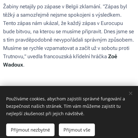
Žabiny netajily po zápase v Belgii zklamání. "Zápas byl
těžký a samozřejmě nejsme spokojeni s výsledkem.
Tento zápas nám ukázal, že každý zápas v Eurocupu
bude bitvou, na kterou se musíme připravit. Dnes jsme se
s tím pravděpodobně nevypořádali správným způsobem.
Musíme se rychle vzpamatovat a začít už v sobotu proti
Trutnovu," uvedla francouzská křídelní hráčka
Zoé
Wadoux
.
Share
Používáme cookies, abychom zajistili správné fungování a
bezpečnost našich stránek. Tím vám můžeme zajistit tu
nejlepší zkušenost při jejich návštěvě.
Obrázky poskytl
Pexels
Přijmout nezbytné
Přijmout vše
Cookies