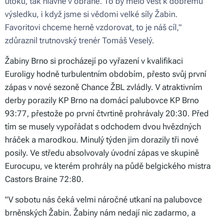
útoku, tak hlavně v obraně. To by mělo vést k dobrému
výsledku, i když jsme si vědomi velké síly Žabin.
Favoritovi chceme herně vzdorovat, to je náš cíl,"
zdůraznil trutnovský trenér Tomáš Veselý.
Žabiny Brno si procházejí po vyřazení v kvalifikaci
Euroligy hodně turbulentním obdobím, přesto svůj první
zápas v nové sezoně Chance ŽBL zvládly. V atraktivním
derby porazily KP Brno na domácí palubovce KP Brno
93:77, přestože po první čtvrtině prohrávaly 20:30. Před
tím se musely vypořádat s odchodem dvou hvězdných
hráček a marodkou. Minulý týden jim dorazily tři nové
posily. Ve středu absolvovaly úvodní zápas ve skupině
Eurocupu, ve kterém prohrály na půdě belgického mistra
Castors Braine 72:80.
"V sobotu nás čeká velmi náročné utkaní na palubovce
brněnských Žabin. Žabiny nám nedají nic zadarmo, a