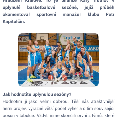
Hradcem Králové. To je bilance Kary Trutnov v
uplynulé basketbalové sezóně, jejíž průběh
okomentoval sportovní manažer klubu Petr
Kapitulčin.
Jak hodnotíte uplynulou sezóny?
Hodnotím ji jako velmi dobrou. Těší nás atraktivnější
herní projev, výrazně větší počet výher a s tím související
posun v tabulce. Vždyť jsme skončili první z týmů, které