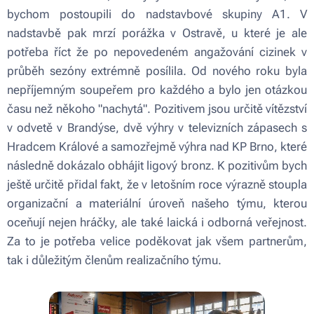
bychom postoupili do nadstavbové skupiny A1. V
nadstavbě pak mrzí porážka v Ostravě, u které je ale
potřeba říct že po nepovedeném angažování cizinek v
průběh sezóny extrémně posílila. Od nového roku byla
nepříjemným soupeřem pro každého a bylo jen otázkou
času než někoho "nachytá". Pozitivem jsou určitě vítězství
v odvetě v Brandýse, dvě výhry v televizních zápasech s
Hradcem Králové a samozřejmě výhra nad KP Brno, které
následně dokázalo obhájit ligový bronz. K pozitivům bych
ještě určitě přidal fakt, že v letošním roce výrazně stoupla
organizační a materiální úroveň našeho týmu, kterou
oceňují nejen hráčky, ale také laická i odborná veřejnost.
Za to je potřeba velice poděkovat jak všem partnerům,
tak i důležitým členům realizačního týmu.