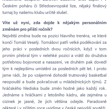
Českém poháru či Středoevropské lize, nějaký finálový
turnaj by našemu klubu určitě slušel.
Víte už nyní, zda dojde k nějakým personálním
změnám pro příští ročník?
Největší změna bude na pozici hlavního trenéra, ve které
končí Tomáš Veselý. Tomášovi patří velké poděkování za
jeho práci v posledních dvou ročnících, když v tom
prvním přebral tým v nelehké pozici a vrátil do družstva
potřebnou bojovnost a nasazení, ve druhém pak dovedl
tým k nejlepšímu umístění za posledních pět let. I proto
jsme rádi, že po vzájemné dohodě trutnovský basketbal
neopouští a bude pokračovat u mládežnických týmů. Z
hráčského hlediska bude změn hodně jako každý rok.
Jednáme s hráčkami z letošního kádru, ale zejména u
cizinek je jasné, že jich většina odejde. Paradoxně
některé i v příštím roce uvidíme v české nejvyšší soutěži,