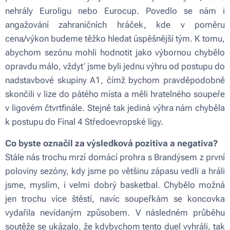
nehrály Euroligu nebo Eurocup. Povedlo se nám i
angažování zahraničních hráček, kde v poměru
cena/výkon budeme těžko hledat úspěšnější tým. K tomu,
abychom sezónu mohli hodnotit jako výbornou chybělo
opravdu málo, vždyť jsme byli jednu výhru od postupu do
nadstavbové skupiny A1, čímž bychom pravděpodobně
skončili v lize do pátého místa a měli hratelného soupeře
v ligovém čtvrtfinále. Stejně tak jediná výhra nám chyběla
k postupu do Final 4 Středoevropské ligy.
Co byste označil za výsledková pozitiva a negativa?
Stále nás trochu mrzí domácí prohra s Brandýsem z první
poloviny sezóny, kdy jsme po většinu zápasu vedli a hráli
jsme, myslím, i velmi dobrý basketbal. Chybělo možná
jen trochu více štěstí, navíc soupeřkám se koncovka
vydařila nevídaným způsobem. V následném průběhu
soutěže se ukázalo, že kdybychom tento duel vyhráli, tak