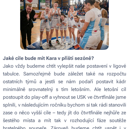
Jaké cíle bude mít Kara v příští sezóně?
Jako vždy budeme chtít vylepšit naše postavení v ligové
tabulce. Samozřejmě bude záležet také na rozpočtu
ostatních týmů a jestli se nám podaří postavit kádr
minimálně srovnatelný s tím letošním. Ale letošní cíl
postoupit do play-off a vyhnout se USK ve čtvrtfinále jsme
splnili, v následujícím ročníku bychom si tak rádi stanovili
zase o něco vyšší cíle – tedy jít do čtvrtfinále nejhůře ze
šestého místa a mít tak v rozhodující fáze soutěže
hratelného soupeře. Zároveň budeme chtít uspět i v