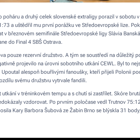
o poháru a druhý celek slovenské extraligy porazil v sobotu
:73 a uštědřil mu první porážku ve Středoevropské lize. P
t v březnovém semifinále Středoevropské ligy Slávia Banská 
ane do Final 4 SBŠ Ostrava.
va pouze rezervní družstvo. A tým se soustředí na důležitý 
gativně projevilo na úrovni sobotního utkání CEWL. Byl to nej
u. Upoutal alespoň bouřlivými fanoušky, kteří přijeli Polonii p
ílu svému družstvu vytrvale fandili.
tkání v tréninkovém tempu a s chutí si zastřílet. Skóre brut
edokázaly vzdorovat. Po prvním poločase vedl Trutnov 75:12
á posila Kary Barbora Šubová ze Žabin Brno se blýskla 31 bod