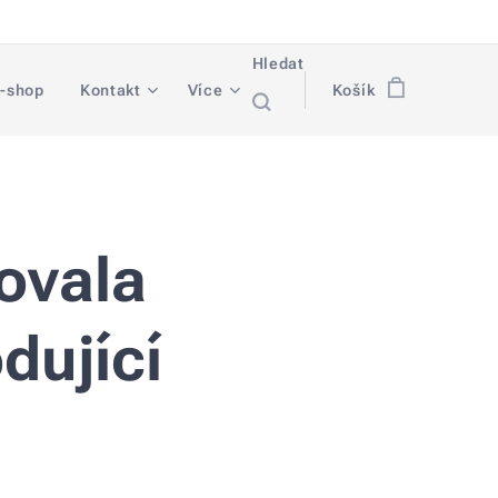
Hledat
-shop
Kontakt
Více
Košík
ovala
dující