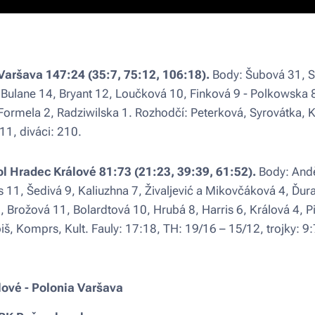
Varšava 147:24 (35:7, 75:12, 106:18).
Body: Šubová 31, 
 Bulane 14, Bryant 12, Loučková 10, Finková 9 - Polkowska 
ormela 2, Radziwilska 1. Rozhodčí: Peterková, Syrovátka, 
:11, diváci: 210.
 Hradec Králové 81:73 (21:23, 39:39, 61:52).
Body: Andě
 11, Šedivá 9, Kaliuzhna 7, Živaljević a Mikovčáková 4, Ďura
 Brožová 11, Bolardtová 10, Hrubá 8, Harris 6, Králová 4, 
š, Komprs, Kult. Fauly: 17:18, TH: 19/16 – 15/12, trojky: 9:7
lové - Polonia Varšava