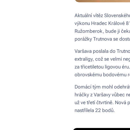
Aktuální vítěz Slovenskéh
výkonu Hradec Králové 81
Ružomberok, bude ji čeka
porážky Trutnova se dost
Varšava poslala do Trutno
extraligy, což se velmi ne
za třicetiletou ligovou ér
obrovskému bodovému rozd
Domácí tým mohl odehrát u
hráčky z Varšavy vůbec n
už ve třetí čtvrtině. Nov
nastřílela 22 bodů.