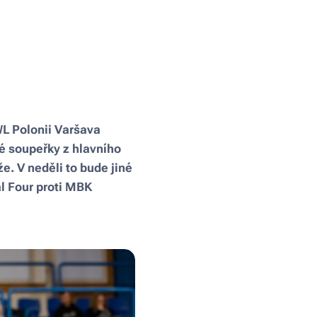
WL Polonii Varšava
é soupeřky z hlavního
. V neděli to bude jiné
l Four proti MBK