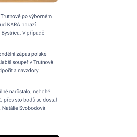
 v Trutnově po výborném
okud KARA porazí
Bystrica. V případě
pondělní zápas polské
slabší soupeř v Trutnově
odpořit a navzdory
álně narůstalo, nebohé
, přes sto bodů se dostal
y, Natálie Svobodová