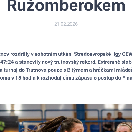
Ružomberokem
21.02.2026
tnov rozdrtily v sobotním utkání Středoevropské ligy CE
7:24 a stanovily nový trutnovský rekord. Extrémně slab
a turnaj do Trutnova pouze s B týmem a hráčkami mládeže
doma v 15 hodin k rozhodujícímu zápasu o postup do Fina