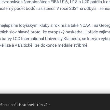
a evropských šampionátech FIBA U16, U18 a U20 patřila k 
ferný počet bodů i asistencí. V roce 2021 si odbyla i senior
nejlepšími lotyšskými kluby a rok hrála také NCAA I na Georg
stních slov hlavně proto, že evropský basketbal jí přijde zajím
a barvy LCC International University Klaipėda, se kterým vyb
é lize a v Baltické lize dokonce medaile stříbrné.
ečnost našich stránek. Tím vám