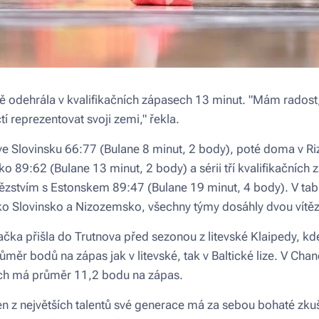
ě odehrála v kvalifikačních zápasech 13 minut. "Mám radost,
í reprezentovat svoji zemi," řekla.
ve Slovinsku 66:77 (Bulane 8 minut, 2 body), poté doma v Riz
o 89:62 (Bulane 13 minut, 2 body) a sérii tří kvalifikačních 
tězstvím s Estonskem 89:47 (Bulane 19 minut, 4 body). V tab
ako Slovinsko a Nizozemsko, všechny týmy dosáhly dvou vítěz
čka přišla do Trutnova před sezonou z litevské Klaipedy, k
ůměr bodů na zápas jak v litevské, tak v Baltické lize. V Ch
ých má průměr 11,2 bodu na zápas.
en z největších talentů své generace má za sebou bohaté zk