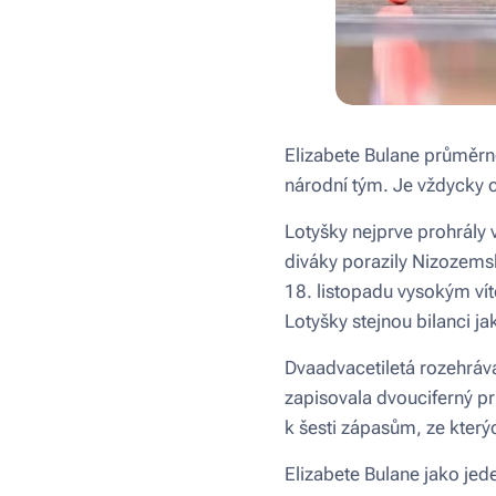
Elizabete Bulane průměrn
národní tým. Je vždycky ct
Lotyšky nejprve prohrály 
diváky porazily Nizozemsk
18. listopadu vysokým ví
Lotyšky stejnou bilanci j
Dvaadvacetiletá rozehráva
zapisovala dvouciferný pr
k šesti zápasům, ze kter
Elizabete Bulane jako jed