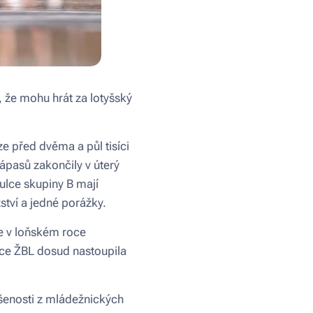
 že mohu hrát za lotyšský
e před dvěma a půl tisíci
zápasů zakončily v úterý
ulce skupiny B mají
ství a jedné porážky.
de v loňském roce
ance ŽBL dosud nastoupila
ušenosti z mládežnických