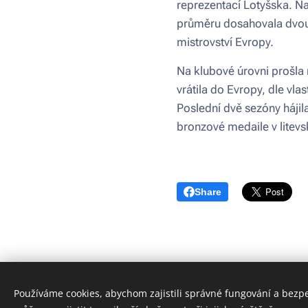
reprezentací Lotyšska. N
průměru dosahovala dvouci
mistrovství Evropy.
Na klubové úrovni prošla 
vrátila do Evropy, dle vla
Poslední dvě sezóny hájil
bronzové medaile v litevsk
Share
Používáme cookies, abychom zajistili správné fungování a bezp