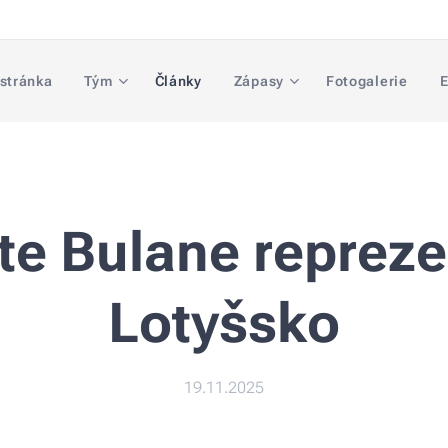
 stránka
Tým
Články
Zápasy
Fotogalerie
E
te Bulane reprez
Lotyšsko
19.11.2025