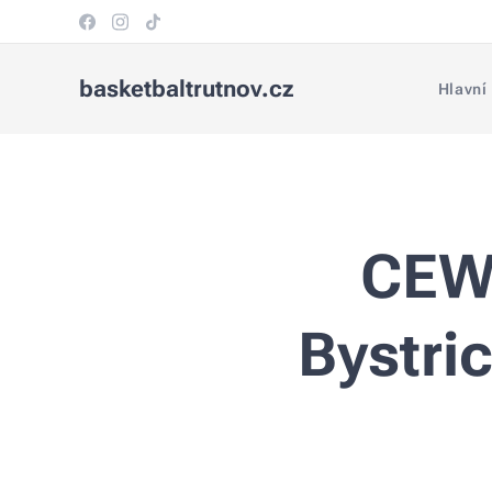
basketbaltrutnov.cz
Hlavní
CEWL
Bystri