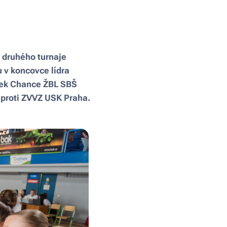
z druhého turnaje
 v koncovce lídra
elek Chance ŽBL SBŠ
 proti ZVVZ USK Praha.