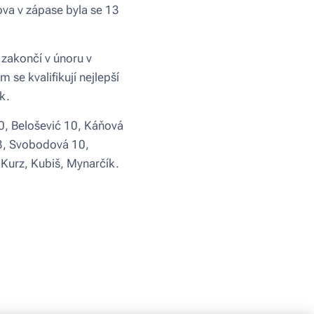
nova v zápase byla se 13
 zakončí v únoru v
se kvalifikují nejlepší
k.
, Belošević 10, Káňová
13, Svobodová 10,
 Kurz, Kubiš, Mynarčík.