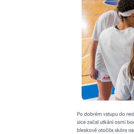
Po dobrém vstupu do nedě
sice začal utkání osmi bo
bleskově otočila skóre na 