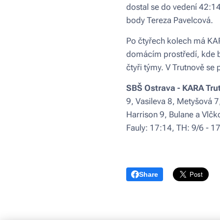
dostal se do vedení 42:14 
body Tereza Pavelcová.
Po čtyřech kolech má KARA
domácím prostředí, kde bu
čtyři týmy. V Trutnově s
SBŠ Ostrava - KARA Trut
9, Vasileva 8, Metyšová 
Harrison 9, Bulane a Vlčk
Fauly: 17:14, TH: 9/6 - 17
Share