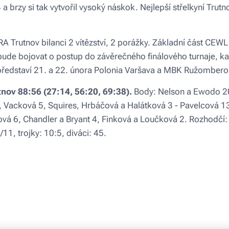
a brzy si tak vytvořil vysoký náskok. Nejlepší střelkyní Trut
 Trutnov bilanci 2 vítězství, 2 porážky. Základní část CEWL
de bojovat o postup do závěrečného finálového turnaje, kam 
e představí 21. a 22. února Polonia Varšava a MBK Ružombero
nov 88:56 (27:14, 56:20, 69:38).
Body: Nelson a Ewodo 20
7, Vacková 5, Squires, Hrbáčová a Halátková 3 - Pavelcová 
ová 6, Chandler a Bryant 4, Finková a Loučková 2. Rozhodčí:
/11, trojky: 10:5, diváci: 45.