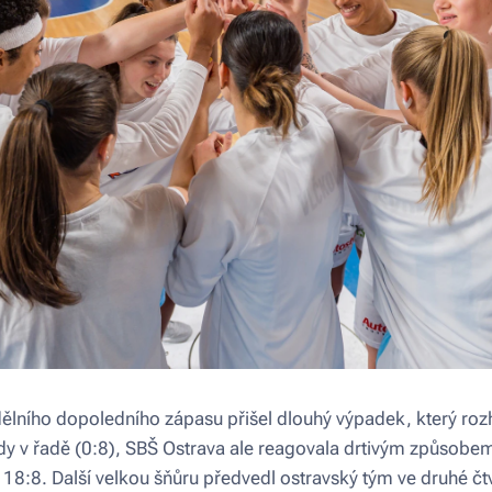
lního dopoledního zápasu přišel dlouhý výpadek, který rozh
dy v řadě (0:8), SBŠ Ostrava ale reagovala drtivým způsobem
18:8. Další velkou šňůru předvedl ostravský tým ve druhé čtvr