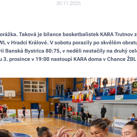
30.11.2025
porážka. Taková je bilance basketbalistek KARA Trutnov 
L v Hradci Králové. V sobotu porazily po skvělém obratu
vii Banská Bystrica 80:75, v neděli nestačily na druhý c
du 3. prosince v 19:00 nastoupí KARA doma v Chance ŽBL