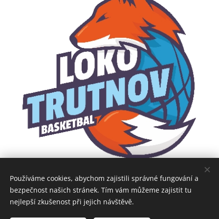
Používáme cookies, abychom zajistili správné fungování a
bezpečnost našich stránek. Tím vám můžeme zajistit tu
nejlepší zkušenost při jejich návštěvě.
Obrázky poskytl
Pexels