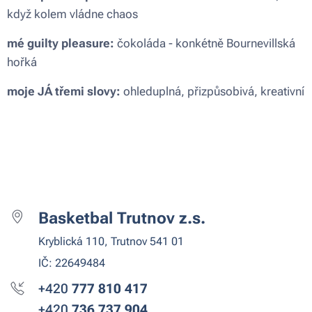
když kolem vládne chaos
mé guilty pleasure:
čokoláda - konkétně Bournevillská
hořká
moje JÁ třemi slovy:
ohleduplná, přizpůsobivá, kreativní
Basketbal Trutnov z.s.
Kryblická 110, Trutnov 541 01
IČ: 22649484
+420
777 810
417
+420
736 737 904