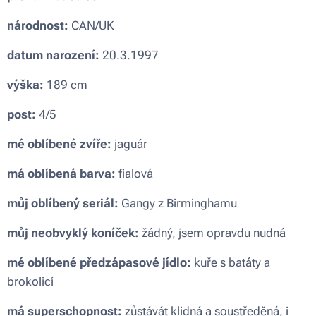
národnost:
CAN/UK
datum narození:
20.3.1997
výška:
189 cm
post:
4/5
mé oblíbené zvíře:
jaguár
má oblíbená barva:
fialová
můj oblíbený seriál:
Gangy z Birminghamu
můj neobvyklý koníček:
žádný, jsem opravdu nudná
mé oblíbené předzápasové jídlo:
kuře s batáty a
brokolicí
má superschopnost:
zůstávát klidná a soustředěná, i