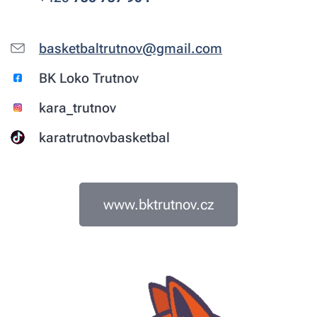
basketbaltrutnov@gmail.com
BK Loko Trutnov
kara_trutnov
karatrutnovbasketbal
www.bktrutnov.cz