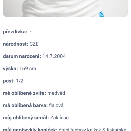
přezdívka: -
národnost:
CZE
datum narození:
14.7.2004
výška:
169 cm
post:
1/2
mé oblíbené zvíře:
medvěd
má oblíbená barva:
fialová
můj oblíbený seriál:
Zaklínač
můj neobvyklý koníček:
čtení fantasy knížek & tiskařské