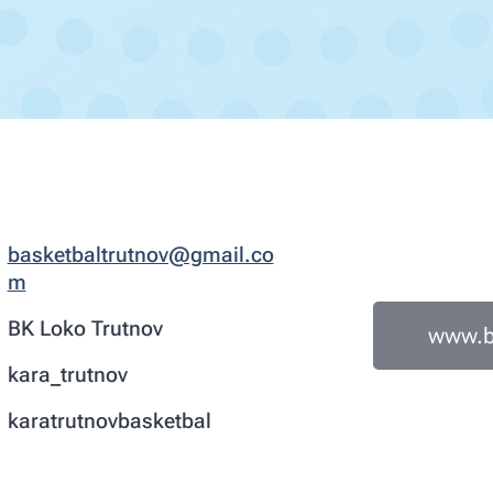
basketbaltrutnov@gmail.co
m
BK Loko Trutnov
www.bk
kara_trutnov
karatrutnovbasketbal