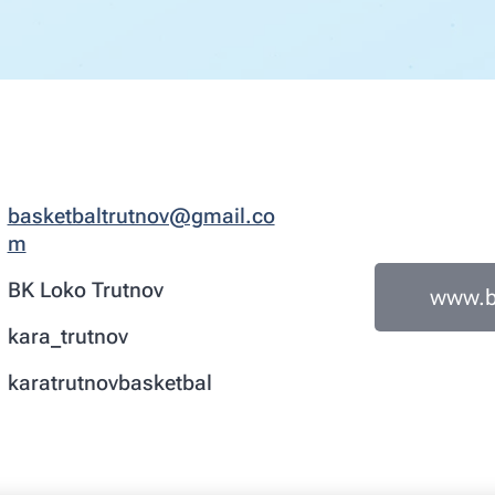
basketbaltrutnov@gmail.co
m
BK Loko Trutnov
www.bk
kara_trutnov
karatrutnovbasketbal