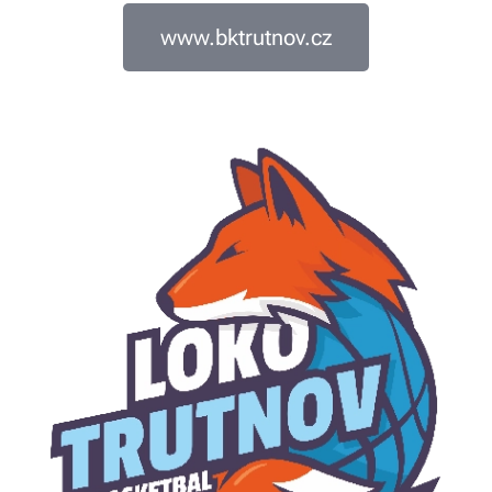
www.bktrutnov.cz